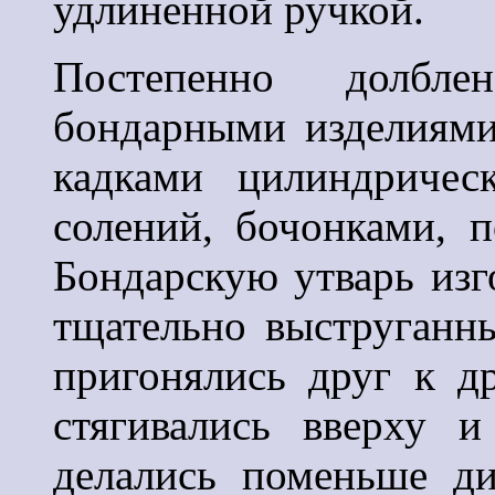
удлиненной ручкой.
Постепенно долбле
бондарными изделиями
кадками цилиндричес
солений, бочонками, п
Бондарскую утварь изг
тщательно выструганн
пригонялись друг к др
стягивались вверху 
делались поменьше д